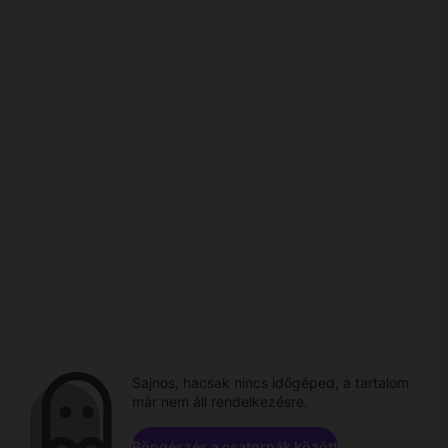
Sajnos, hacsak nincs időgéped, a tartalom
már nem áll rendelkezésre.
Böngészés a csatornák között