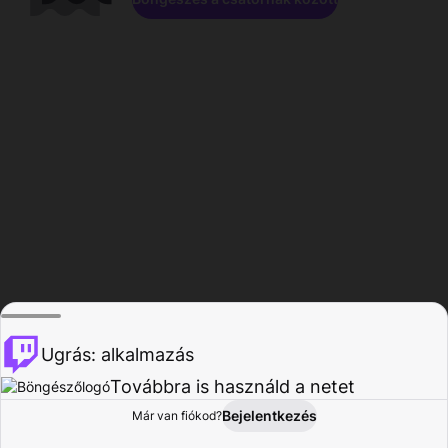
Ugrás: alkalmazás
Továbbra is használd a netet
Bejelentkezés
Már van fiókod?
Főoldal
Böngészés
Tevékenység
Profil