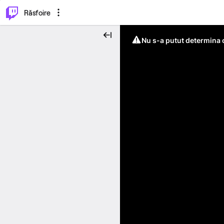
⌥
P
Răsfoire
Nu s-a putut determina c