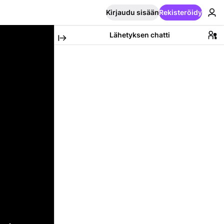
Kirjaudu sisään
Rekisteröidy
Lähetyksen chatti