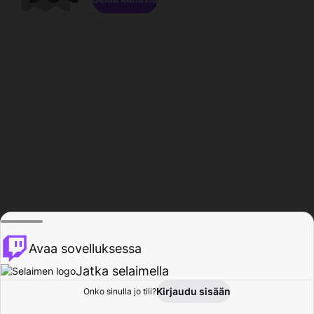
Avaa sovelluksessa
Jatka selaimella
Kirjaudu sisään
Onko sinulla jo tili?
Koti
Selaa
Toiminta
Profiili