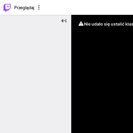
…
⌥
P
Przeglądaj
Nie udało się ustalić klas