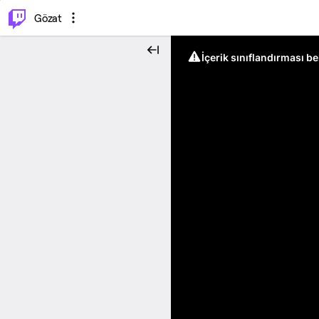
⌥
P
Gözat
İçerik sınıflandırması b