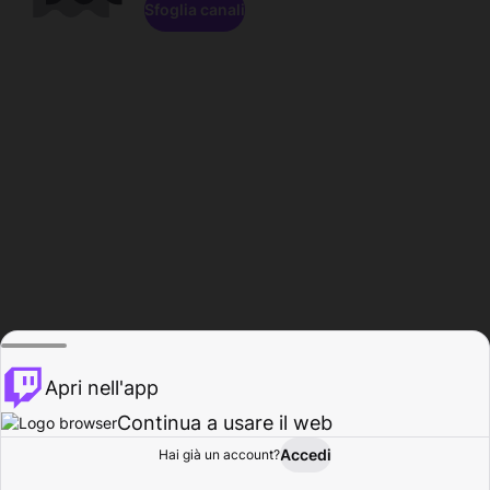
Sfoglia canali
Apri nell'app
Continua a usare il web
Accedi
Hai già un account?
Base
Sfoglia
Attività
Profilo