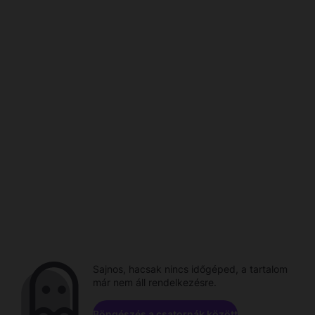
Sajnos, hacsak nincs időgéped, a tartalom
már nem áll rendelkezésre.
Böngészés a csatornák között