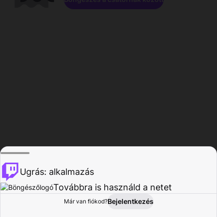
Ugrás: alkalmazás
Továbbra is használd a netet
Bejelentkezés
Már van fiókod?
Főoldal
Böngészés
Tevékenység
Profil