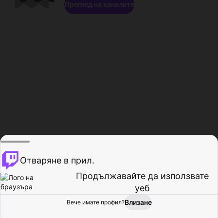
Преглед на каналите
Отваряне в прил.
Продължавайте да използвате
уеб
Влизане
Вече имате профил?
Начало
Преглед
Активност
Профил