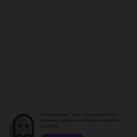
Съжаляваме. Това съдържание не е
налично, освен ако нямате машина на
времето.