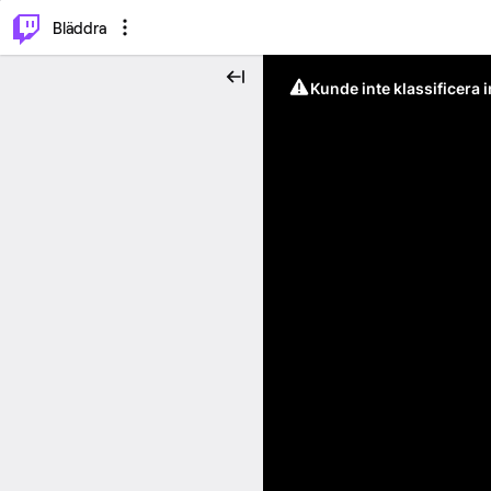
⌥
P
Bläddra
Kunde inte klassificera 