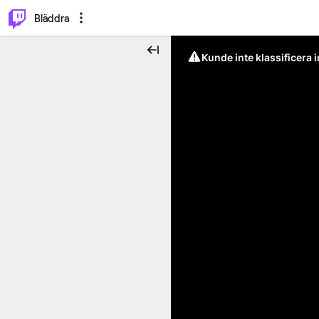
⌥
P
Bläddra
Kunde inte klassificera 