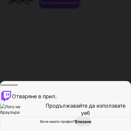
Преглед на каналите
Отваряне в прил.
Продължавайте да използвате
уеб
Влизане
Вече имате профил?
Начало
Преглед
Активност
Профил