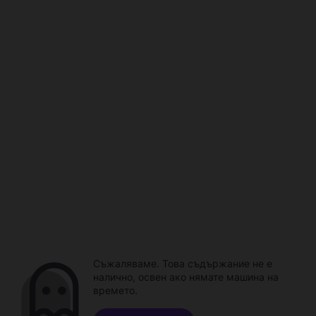
Съжаляваме. Това съдържание не е
налично, освен ако нямате машина на
времето.