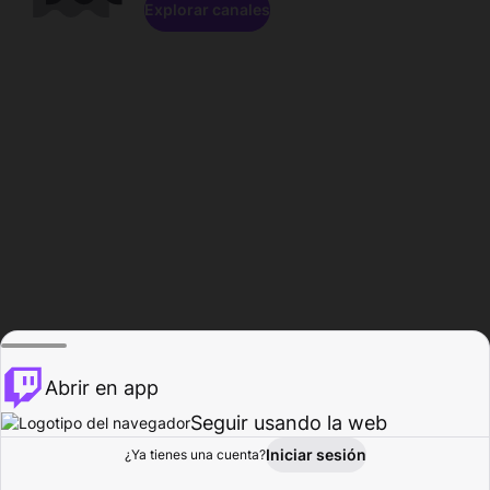
Explorar canales
Abrir en app
Seguir usando la web
Iniciar sesión
Página del
¿Ya tienes una cuenta?
Explorar
Actividad
Perfil
Creador