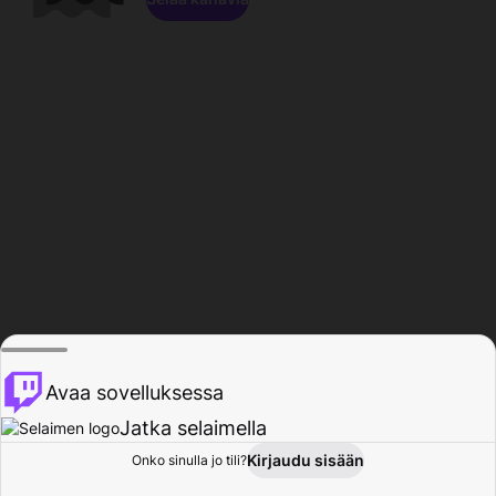
Avaa sovelluksessa
Jatka selaimella
Kirjaudu sisään
Onko sinulla jo tili?
Koti
Selaa
Toiminta
Profiili