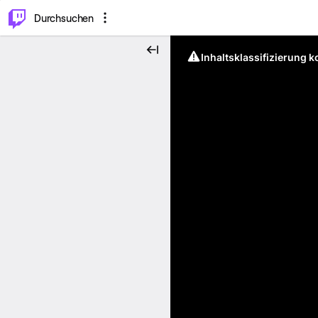
.
⌥
P
Durchsuchen
Inhaltsklassifizierung 