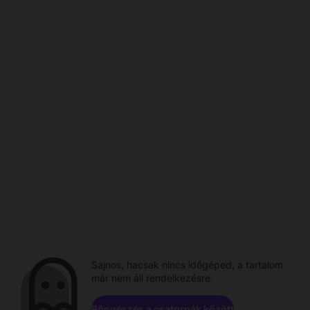
Sajnos, hacsak nincs időgéped, a tartalom
már nem áll rendelkezésre.
Böngészés a csatornák között