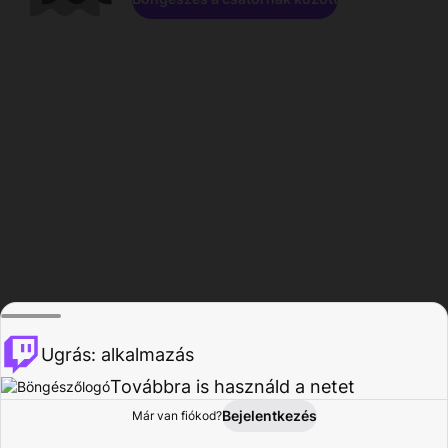
Ugrás: alkalmazás
Továbbra is használd a netet
Bejelentkezés
Már van fiókod?
Főoldal
Böngészés
Tevékenység
Profil