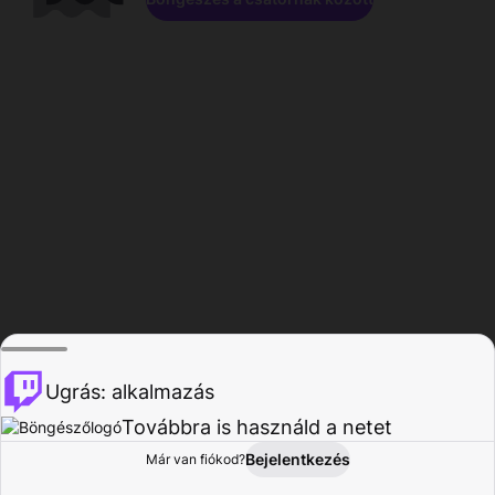
Ugrás: alkalmazás
Továbbra is használd a netet
Bejelentkezés
Már van fiókod?
Főoldal
Böngészés
Tevékenység
Profil