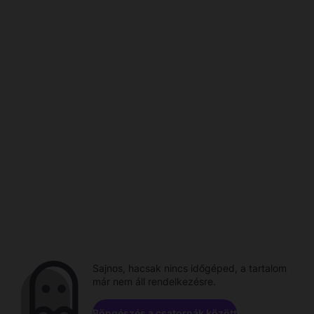
Sajnos, hacsak nincs időgéped, a tartalom
már nem áll rendelkezésre.
Böngészés a csatornák között