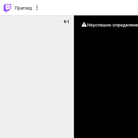
м...
⌥
P
Преглед
Неуспешно определяне