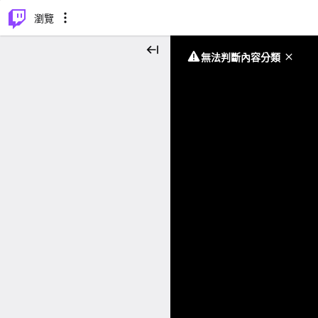
⌥
P
瀏覽
無法判斷內容分類