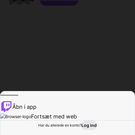
Åbn i app
Fortsæt med web
Log ind
Har du allerede en konto?
Hjem
Gennemse
Aktivitet
Profil