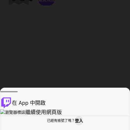
在 App 中開啟
繼續使用網頁版
登入
已經有帳號了嗎？
創作者基地
瀏覽
活動紀錄
個人檔案