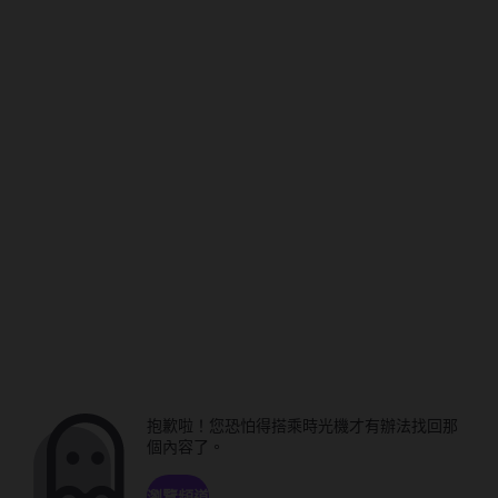
抱歉啦！您恐怕得搭乘時光機才有辦法找回那
個內容了。
瀏覽頻道