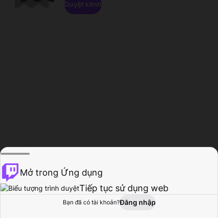
Duyệt kênh
Mở trong Ứng dụng
Tiếp tục sử dụng web
Đăng nhập
Bạn đã có tài khoản?
Trang chủ
Duyệt
Hoạt động
Hồ sơ