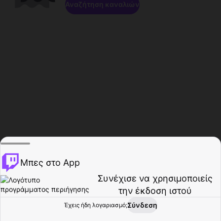
Αναζήτηση καναλιών
Μπες στο App
Συνέχισε να χρησιμοποιείς
την έκδοση ιστού
Σύνδεση
Έχεις ήδη λογαριασμό;
Αρχική σελίδα
Περιήγηση
Δραστηριότητα
Προφίλ