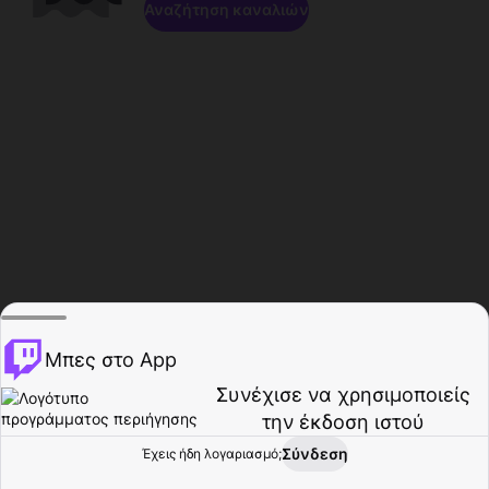
Αναζήτηση καναλιών
Μπες στο App
Συνέχισε να χρησιμοποιείς
την έκδοση ιστού
Σύνδεση
Έχεις ήδη λογαριασμό;
Αρχική σελίδα
Περιήγηση
Δραστηριότητα
Προφίλ