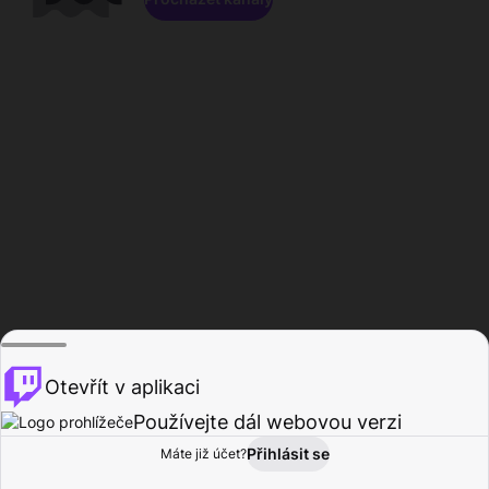
Otevřít v aplikaci
Používejte dál webovou verzi
Přihlásit se
Máte již účet?
Domů
Procházet
Aktivita
Profil