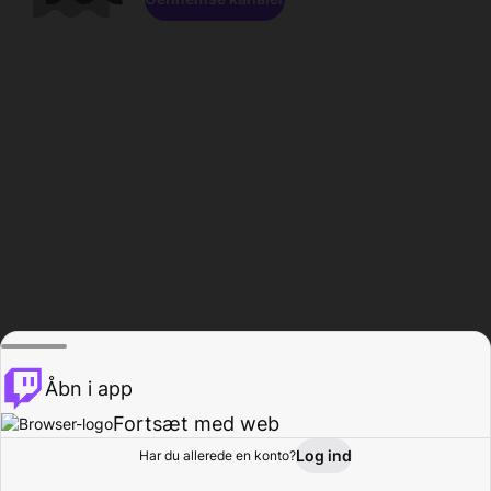
Åbn i app
Fortsæt med web
Log ind
Har du allerede en konto?
Hjem
Gennemse
Aktivitet
Profil