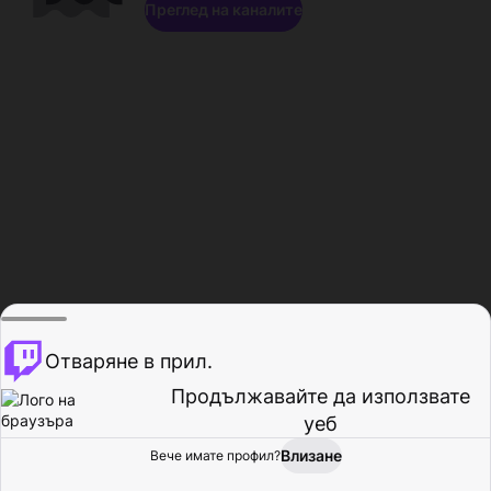
Преглед на каналите
Отваряне в прил.
Продължавайте да използвате
уеб
Влизане
Вече имате профил?
Начало
Преглед
Активност
Профил