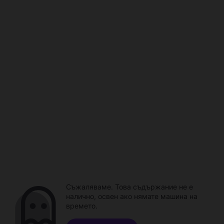
Съжаляваме. Това съдържание не е
налично, освен ако нямате машина на
времето.