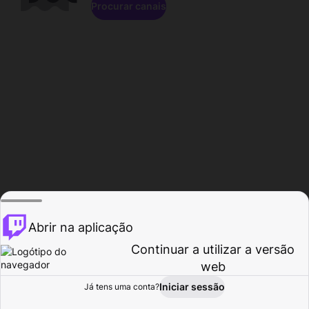
Procurar canais
Abrir na aplicação
Continuar a utilizar a versão
web
Iniciar sessão
Já tens uma conta?
Página inicial
Procurar
Atividade
Perfil