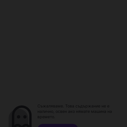
Съжаляваме. Това съдържание не е
налично, освен ако нямате машина на
времето.