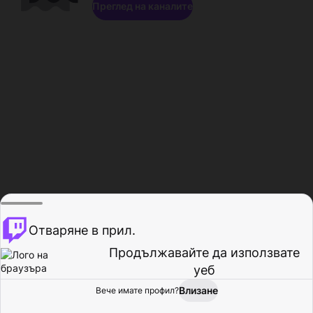
Преглед на каналите
Отваряне в прил.
Продължавайте да използвате
уеб
Влизане
Вече имате профил?
Начало
Преглед
Активност
Профил