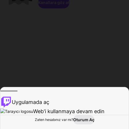
Kanallara göz at
Uygulamada aç
Web'i kullanmaya devam edin
Oturum Aç
Zaten hesabınız var mı?
Ana Sayfa
Gözat
Aktivite
Profil