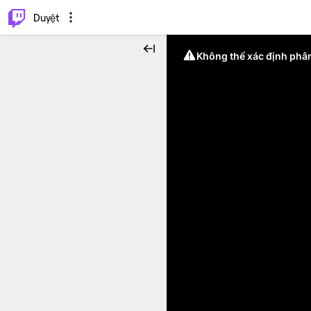
.
⌥
P
Duyệt
Không thể xác định phân