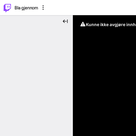
⌥
P
Bla gjennom
Kunne ikke avgjøre innh