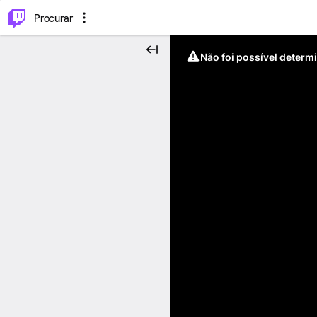
.
⌥
P
Procurar
Não foi possível determ