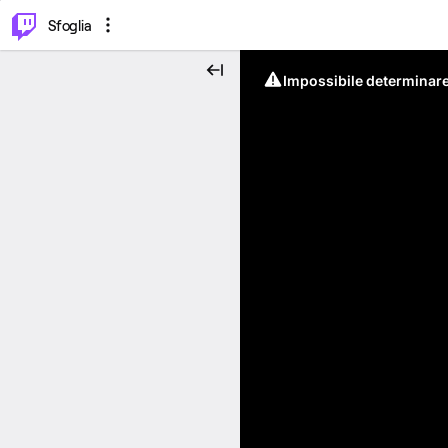
⌥
P
Sfoglia
Impossibile determinare