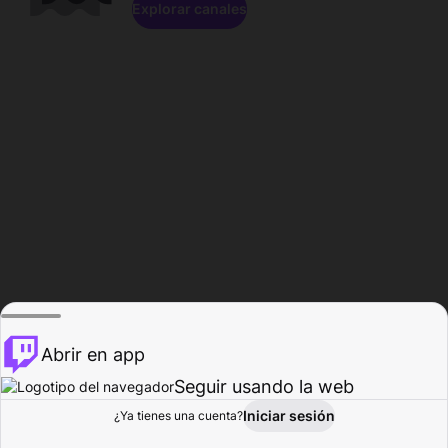
Explorar canales
Abrir en app
Seguir usando la web
Iniciar sesión
Página del
¿Ya tienes una cuenta?
Explorar
Actividad
Perfil
Creador