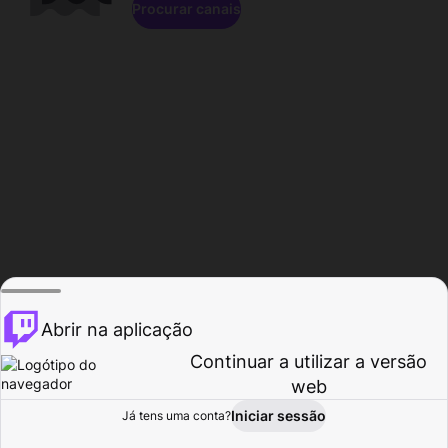
Procurar canais
Abrir na aplicação
Continuar a utilizar a versão
web
Iniciar sessão
Já tens uma conta?
Página inicial
Procurar
Atividade
Perfil