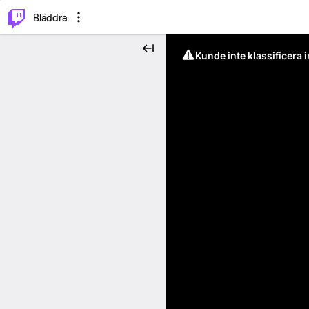
⌥
P
Bläddra
Kunde inte klassificera 