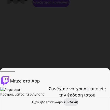
Αναζήτηση καναλιών
Μπες στο App
Συνέχισε να χρησιμοποιείς
την έκδοση ιστού
Σύνδεση
Έχεις ήδη λογαριασμό;
Αρχική σελίδα
Περιήγηση
Δραστηριότητα
Προφίλ