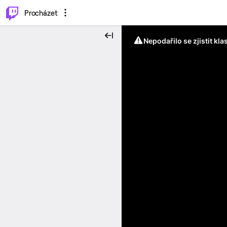
..
⌥
P
Procházet
Nepodařilo se zjistit kla