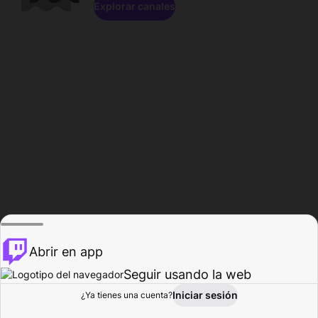
Explorar canales
Abrir en app
Seguir usando la web
Iniciar sesión
Página del
¿Ya tienes una cuenta?
Explorar
Actividad
Perfil
Creador