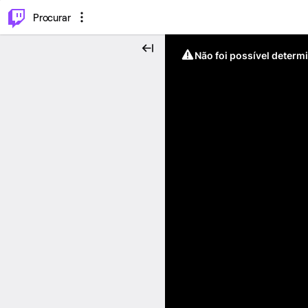
.
⌥
P
Procurar
Não foi possível determ