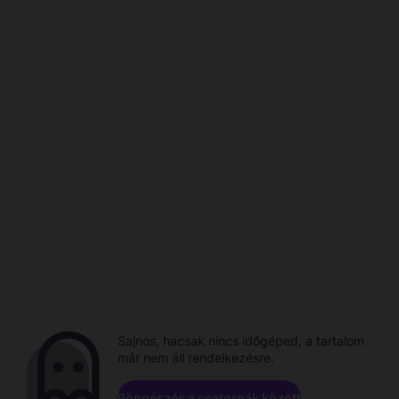
Sajnos, hacsak nincs időgéped, a tartalom
már nem áll rendelkezésre.
Böngészés a csatornák között