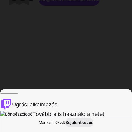
Ugrás: alkalmazás
Továbbra is használd a netet
Bejelentkezés
Már van fiókod?
Főoldal
Böngészés
Tevékenység
Profil