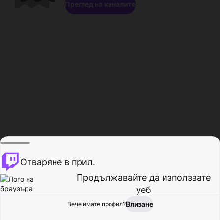
Преглед на каналите
Отваряне в прил.
Продължавайте да използвате
уеб
Влизане
Вече имате профил?
Начало
Преглед
Активност
Профил