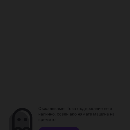
Съжаляваме. Това съдържание не е
налично, освен ако нямате машина на
времето.