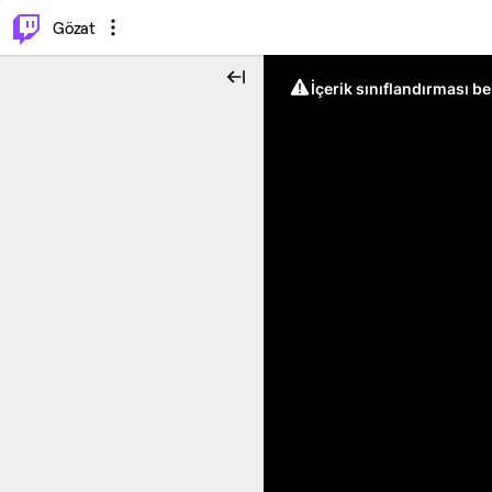
⌥
P
Gözat
İçerik sınıflandırması b