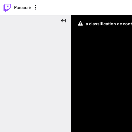
⌥
P
Parcourir
La classification de con