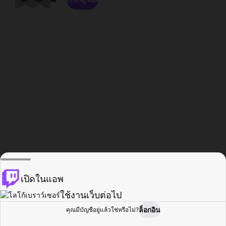
เปิดในแอพ
ใช้งานเว็บต่อไป
ล็อกอิน
คุณมีบัญชีอยู่แล้วใช่หรือไม่?
หน้าแรก
เรียกดู
กิจกรรม
โปรไฟล์