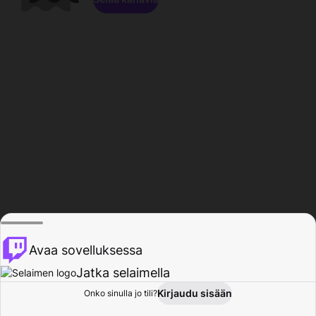
Avaa sovelluksessa
Jatka selaimella
Kirjaudu sisään
Onko sinulla jo tili?
Koti
Selaa
Toiminta
Profiili