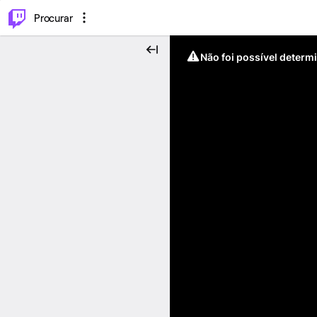
.
⌥
P
Procurar
Não foi possível determ