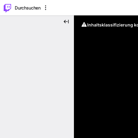
.
⌥
P
Durchsuchen
Inhaltsklassifizierung 