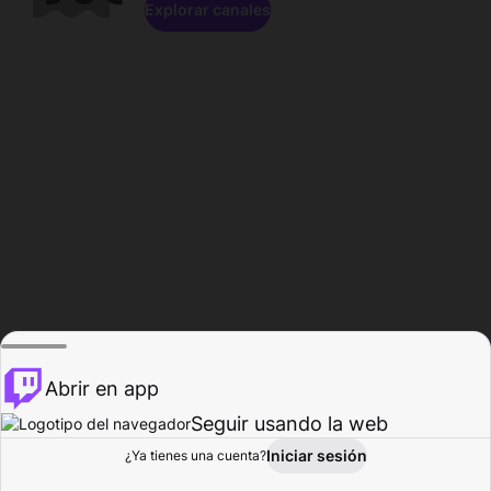
Explorar canales
Abrir en app
Seguir usando la web
Iniciar sesión
Página del
¿Ya tienes una cuenta?
Explorar
Actividad
Perfil
Creador